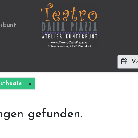
erbunt
Ve
nstheater
×
ngen gefunden.