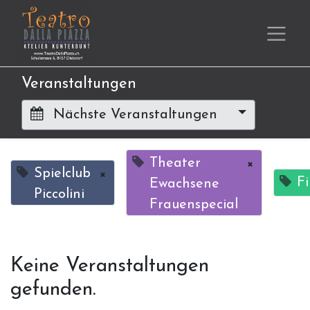
Veranstaltungen
Nächste Veranstaltungen
Theater
×
Spielclub
×
F
Ewachsene
Piccolini
Frauenspecial
Keine Veranstaltungen
gefunden.