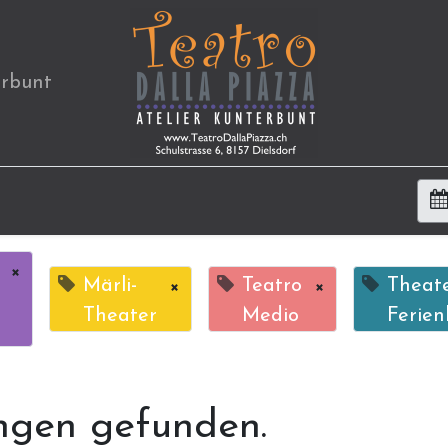
erbunt
×
Märli-
×
Teatro
×
Theat
Theater
Medio
Ferien
ngen gefunden.