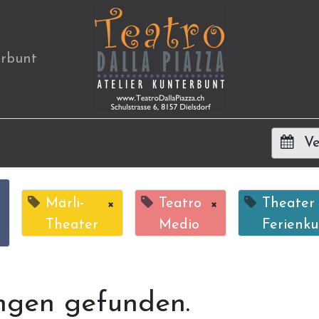
erbunt
Ve
×
Märli-
×
Teatro
×
Theater
Theater
Medio
Ferienku
ngen gefunden.