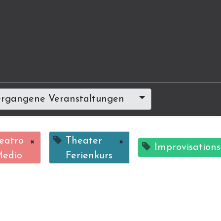
rgangene Veranstaltungen
eatro
×
Theater
×
Improvisation
edio
Ferienkurs