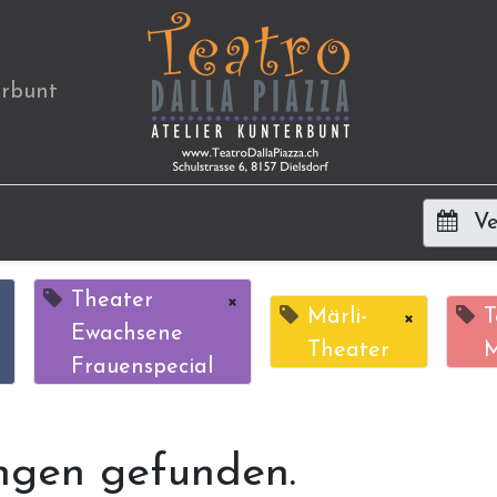
erbunt
Ve
×
Theater
×
Märli-
×
T
Ewachsene
Theater
M
Frauenspecial
ngen gefunden.