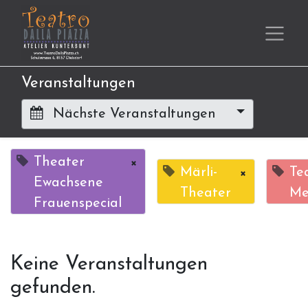
Veranstaltungen
Nächste Veranstaltungen
Theater
×
Märli-
×
Te
Ewachsene
Theater
Me
Frauenspecial
Keine Veranstaltungen
gefunden.