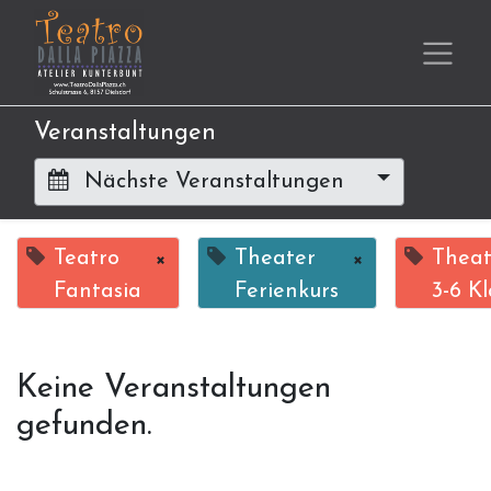
Veranstaltungen
Nächste Veranstaltungen
Teatro
×
Theater
×
Theat
Fantasia
Ferienkurs
3-6 Kl
Keine Veranstaltungen
gefunden.