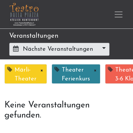
Veranstaltungen
Nächste Veranstaltungen
Märli-
×
Theater
×
Theate
Theater
Ferienkurs
3-6 Kl
Keine Veranstaltungen
gefunden.