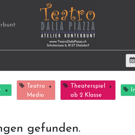
erbunt
Teatro
×
Theaterspiel
×
r
×
I
Medio
ab 2 Klasse
ngen gefunden.