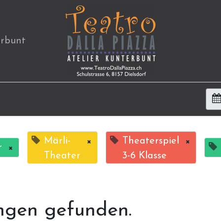
erbunt
Märli-
×
Theaterspiel
×
r
×
Theater
3-6 Klasse
ngen gefunden.