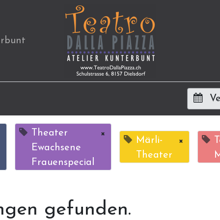
erbunt
Ve
×
Theater
×
Märli-
×
T
Ewachsene
Theater
M
Frauenspecial
ngen gefunden.