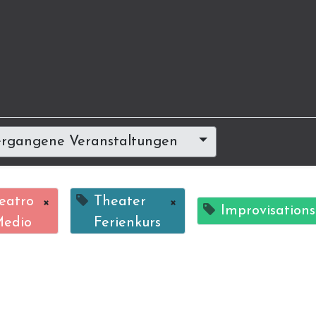
rgangene Veranstaltungen
eatro
×
Theater
×
Improvisation
edio
Ferienkurs