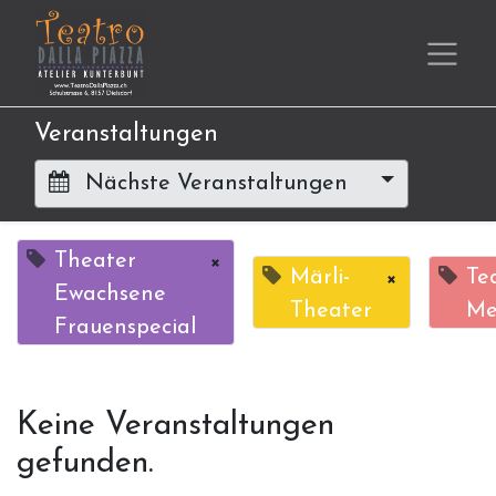
Veranstaltungen
Nächste Veranstaltungen
Theater
×
Märli-
×
Te
Ewachsene
Theater
Me
Frauenspecial
Keine Veranstaltungen
gefunden.