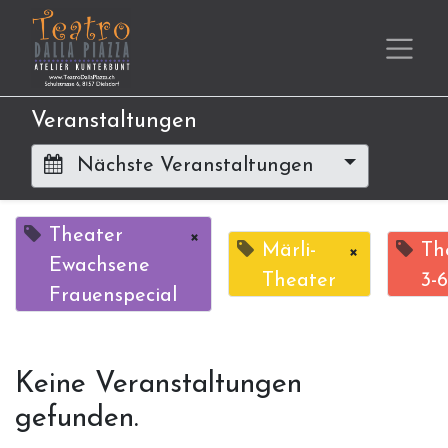
Veranstaltungen
Nächste Veranstaltungen
Theater
×
Märli-
×
Th
Ewachsene
Theater
3-6
Frauenspecial
Keine Veranstaltungen
gefunden.