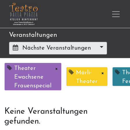
Veranstaltungen
Nächste Veranstaltungen
Theater
×
Märli-
×
Th
Ewachsene
Theater
Fe
Frauenspecial
Keine Veranstaltungen
gefunden.