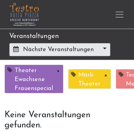
Veranstaltungen
Nächste Veranstaltungen
Theater
×
Märli-
×
Te
Ewachsene
Theater
Me
Frauenspecial
Keine Veranstaltungen
gefunden.