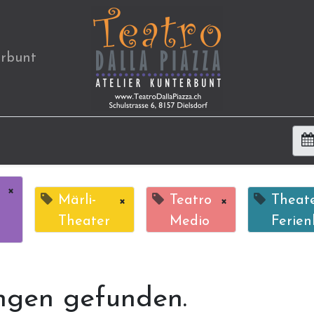
erbunt
×
Märli-
×
Teatro
×
Theat
Theater
Medio
Ferien
ngen gefunden.