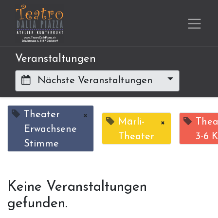
Veranstaltungen
Nächste Veranstaltungen
Theater
×
Märli-
×
Thea
Erwachsene
Theater
3-6 K
Stimme
Keine Veranstaltungen
gefunden.