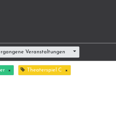
rgangene Veranstaltungen
er
×
Theaterspiel C
×