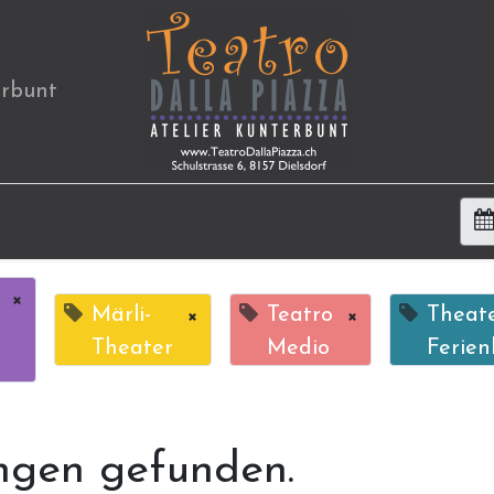
erbunt
×
Märli-
×
Teatro
×
Theat
Theater
Medio
Ferien
ngen gefunden.