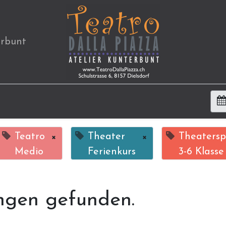
erbunt
Teatro
×
Theater
×
Theatersp
Medio
Ferienkurs
3-6 Klasse
ngen gefunden.