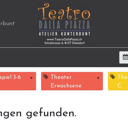
erbunt
piel 3-6
×
Theater
×
The
Erwachsene
C
ngen gefunden.