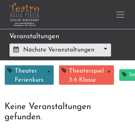
Veranstaltungen
Nächste Veranstaltungen
Theater
×
Theaterspiel
×
I
Ferienkurs
3-6 Klasse
Keine Veranstaltungen
gefunden.