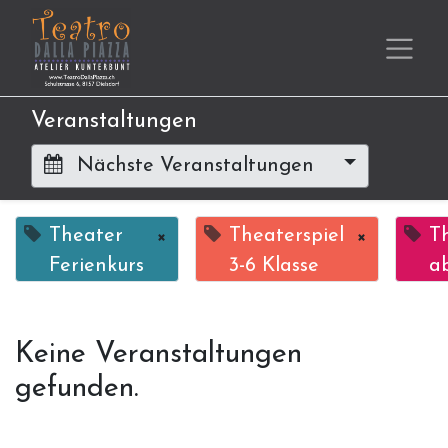
Veranstaltungen
Nächste Veranstaltungen
Theater
×
Theaterspiel
×
T
Ferienkurs
3-6 Klasse
ab
Keine Veranstaltungen
gefunden.