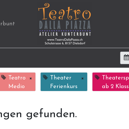
erbunt
Teatro
×
Theater
×
Theatersp
Medio
Ferienkurs
ab 2 Klas
ngen gefunden.