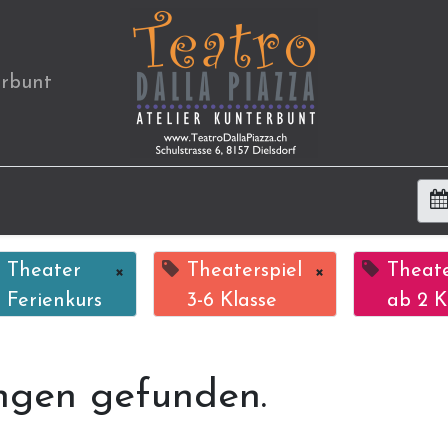
erbunt
Theater
×
Theaterspiel
×
Theate
Ferienkurs
3-6 Klasse
ab 2 K
ngen gefunden.