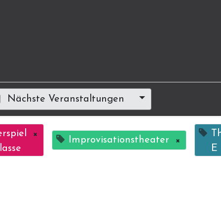
Nächste Veranstaltungen
rspiel
×
Th
Improvisationstheater
×
lasse
E