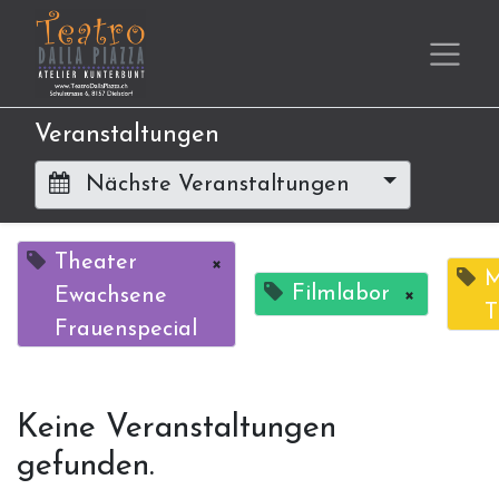
Veranstaltungen
Nächste Veranstaltungen
Theater
×
M
Filmlabor
×
Ewachsene
T
Frauenspecial
Keine Veranstaltungen
gefunden.