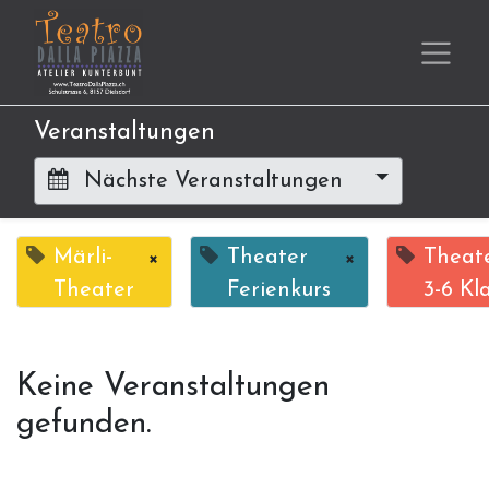
Veranstaltungen
Nächste Veranstaltungen
Märli-
×
Theater
×
Theate
Theater
Ferienkurs
3-6 Kl
Keine Veranstaltungen
gefunden.