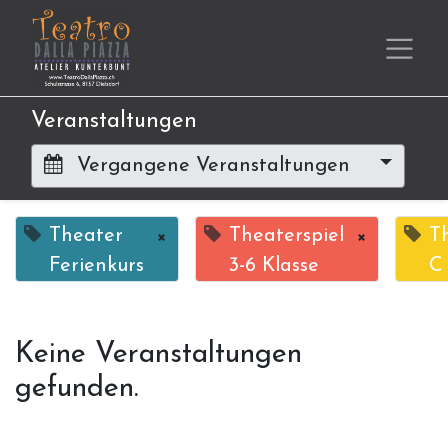
Veranstaltungen
Vergangene Veranstaltungen
Theater
×
Theaterspiel
×
T
Ferienkurs
3-6 Klasse
C
Keine Veranstaltungen
gefunden.